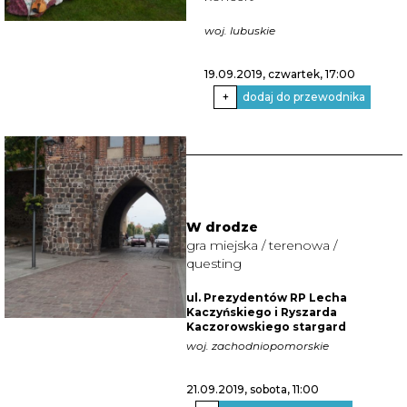
woj. lubuskie
19.09.2019, czwartek
, 17:00
+
dodaj do przewodnika
W drodze
gra miejska / terenowa /
questing
ul. Prezydentów RP Lecha
Kaczyńskiego i Ryszarda
Kaczorowskiego stargard
woj. zachodniopomorskie
21.09.2019, sobota
, 11:00