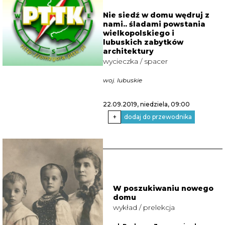
Nie siedź w domu wędruj z
nami.. śladami powstania
wielkopolskiego i
lubuskich zabytków
architektury
wycieczka / spacer
woj. lubuskie
22.09.2019, niedziela
, 09:00
+
dodaj do przewodnika
W poszukiwaniu nowego
domu
wykład / prelekcja