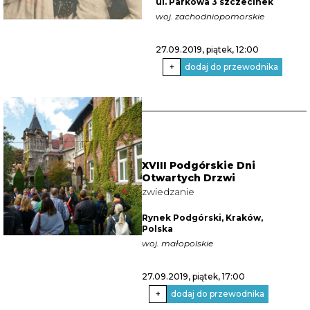
ul. Parkowa 3 szczecinek
woj. zachodniopomorskie
27.09.2019, piątek
, 12:00
+
dodaj do przewodnika
XVIII Podgórskie Dni
Otwartych Drzwi
zwiedzanie
Rynek Podgórski, Kraków,
Polska
woj. małopolskie
27.09.2019, piątek
, 17:00
+
dodaj do przewodnika