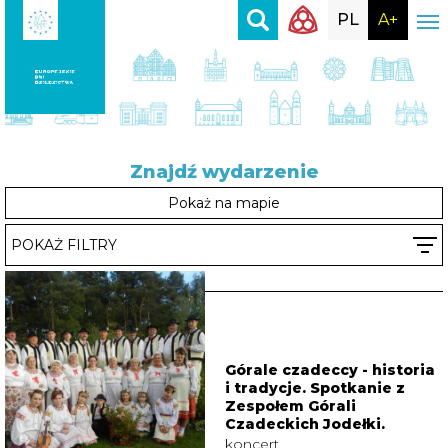
PL
A+
Znajdź
wydarzenie
Pokaż na mapie
POKAŻ FILTRY
Górale czadeccy - historia
i tradycje. Spotkanie z
Zespołem Górali
Czadeckich Jodełki.
koncert