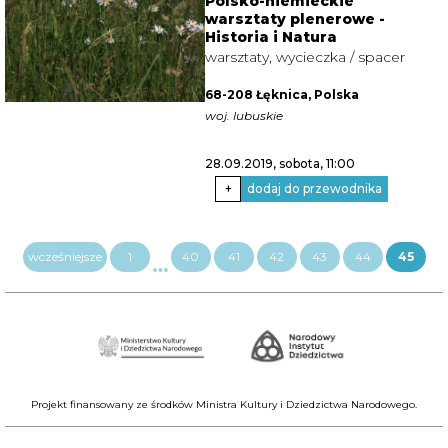
Polsko-niemieckie
warsztaty plenerowe -
Historia i Natura
warsztaty, wycieczka / spacer
68-208 Łęknica, Polska
woj. lubuskie
28.09.2019, sobota
, 11:00
+
dodaj do przewodnika
wcześniejsze
1
40
41
42
43
44
45
Projekt finansowany ze środków Ministra Kultury i Dziedzictwa Narodowego.