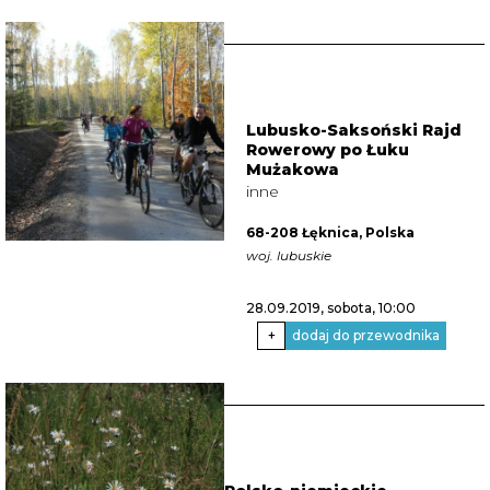
Lubusko-Saksoński Rajd
Rowerowy po Łuku
Mużakowa
inne
68-208 Łęknica, Polska
woj. lubuskie
28.09.2019, sobota
, 10:00
+
dodaj do przewodnika