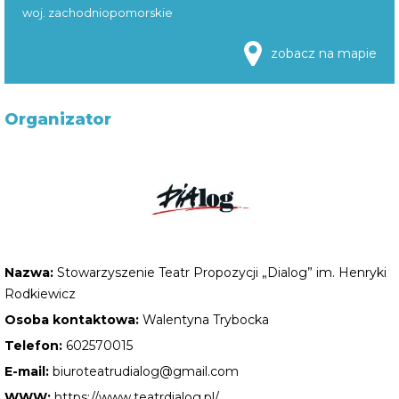
woj. zachodniopomorskie
zobacz na mapie
Organizator
Nazwa:
Stowarzyszenie Teatr Propozycji „Dialog” im. Henryki
Rodkiewicz
Osoba kontaktowa:
Walentyna Trybocka
Telefon:
602570015
E-mail:
biuroteatrudialog@gmail.com
WWW:
https://www.teatrdialog.pl/