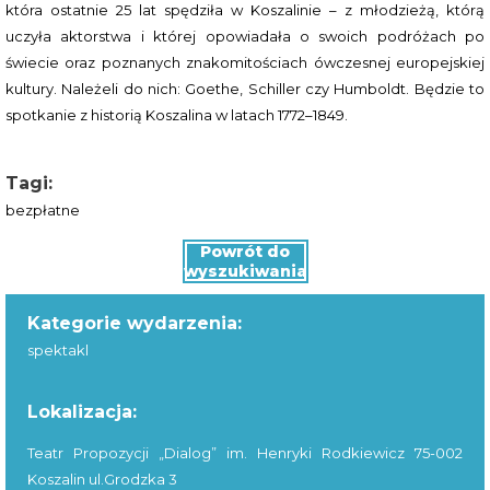
która ostatnie 25 lat spędziła w Koszalinie – z młodzieżą, którą
uczyła aktorstwa i której opowiadała o swoich podróżach po
świecie oraz poznanych znakomitościach ówczesnej europejskiej
kultury. Należeli do nich: Goethe, Schiller czy Humboldt. Będzie to
spotkanie z historią Koszalina w latach 1772–1849.
Tagi:
bezpłatne
Powrót do
wyszukiwania
Kategorie wydarzenia:
spektakl
Lokalizacja:
Teatr Propozycji „Dialog” im. Henryki Rodkiewicz 75-002
Koszalin ul.Grodzka 3