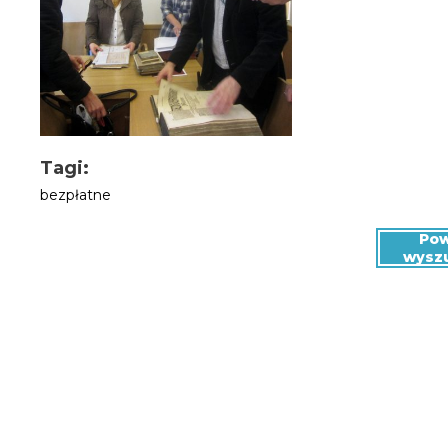
Tagi:
bezpłatne
Pow
wysz