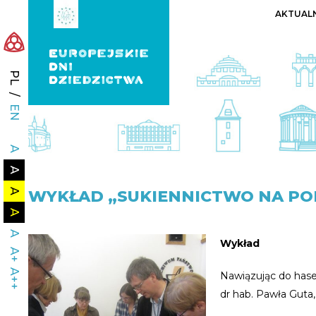
AKTUAL
PL
/
EN
A
A
A
WYKŁAD
„SUKIENNICTWO NA POM
A
A
Wykład
A+
A++
Nawiązując do has
dr hab. Pawła Guta