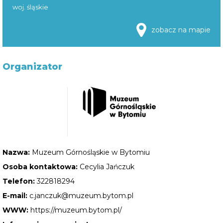
woj. śląskie
zobacz na mapie
Organizator
Nazwa:
Muzeum Górnośląskie w Bytomiu
Osoba kontaktowa:
Cecylia Jańczuk
Telefon:
322818294
E-mail:
c.janczuk@muzeum.bytom.pl
WWW:
https://muzeum.bytom.pl/