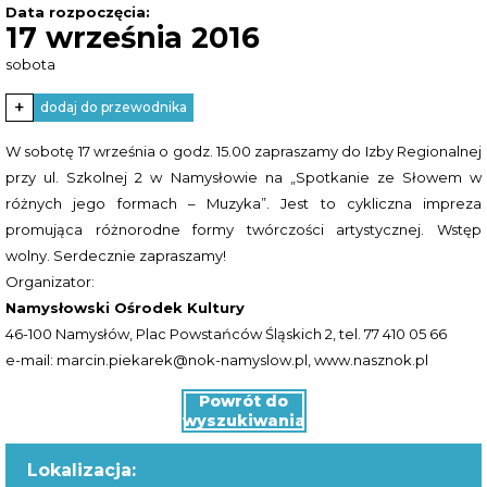
Data rozpoczęcia:
17 września 2016
sobota
+
dodaj do przewodnika
W sobotę 17 września o godz. 15.00 zapraszamy do Izby Regionalnej
przy ul. Szkolnej 2 w Namysłowie na „Spotkanie ze Słowem w
różnych jego formach – Muzyka”. Jest to cykliczna impreza
promująca różnorodne formy twórczości artystycznej. Wstęp
wolny. Serdecznie zapraszamy!
Organizator:
Namysłowski Ośrodek Kultury
46-100 Namysłów, Plac Powstańców Śląskich 2, tel. 77 410 05 66
e-mail:
marcin.piekarek@nok-namyslow.pl
, www.nasznok.pl
Powrót do
wyszukiwania
Lokalizacja: