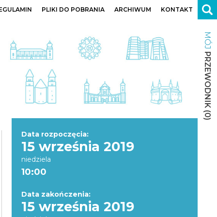
EGULAMIN
PLIKI DO POBRANIA
ARCHIWUM
KONTAKT
MÓJ
PRZEWODNIK
(
0
)
Data rozpoczęcia:
15 września 2019
niedziela
10:00
Data zakończenia:
15 września 2019