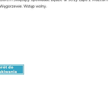
 Węgorzewie. Wstęp wolny.
rót do
ukiwania