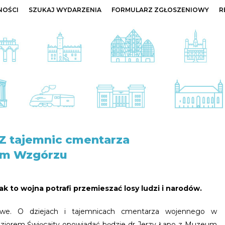
NOŚCI
SZUKAJ WYDARZENIA
FORMULARZ ZGŁOSZENIOWY
R
 Z tajemnic cmentarza
im Wzgórzu
ak to wojna potrafi przemieszać losy ludzi i narodów.
owe. O dziejach i tajemnicach cmentarza wojennego w
ziorem Święcajty opowiadać będzie dr Jerzy Łapo z Muzeum