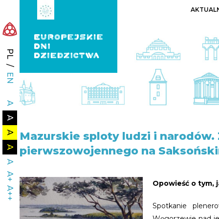
AKTUAL
PL
/
EN
A
A
A
Mazurskie
sploty ludzi i narodów.
A
pierwszowojennego na Saksońsk
A
A+
Opowieść o tym, j
A++
Spotkanie plener
Węgorzewie nad je